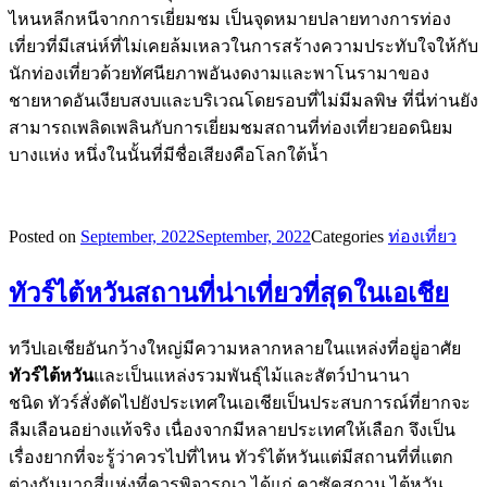
ไหนหลีกหนีจากการเยี่ยมชม เป็นจุดหมายปลายทางการท่อง
เที่ยวที่มีเสน่ห์ที่ไม่เคยล้มเหลวในการสร้างความประทับใจให้กับ
นักท่องเที่ยวด้วยทัศนียภาพอันงดงามและพาโนรามาของ
ชายหาดอันเงียบสงบและบริเวณโดยรอบที่ไม่มีมลพิษ ที่นี่ท่านยัง
สามารถเพลิดเพลินกับการเยี่ยมชมสถานที่ท่องเที่ยวยอดนิยม
บางแห่ง หนึ่งในนั้นที่มีชื่อเสียงคือโลกใต้น้ำ
Posted on
September, 2022
September, 2022
Categories
ท่องเที่ยว
ทัวร์ไต้หวันสถานที่น่าเที่ยวที่สุดในเอเชีย
ทวีปเอเชียอันกว้างใหญ่มีความหลากหลายในแหล่งที่อยู่อาศัย
ทัวร์ไต้หวัน
และเป็นแหล่งรวมพันธุ์ไม้และสัตว์ป่านานา
ชนิด ทัวร์สั่งตัดไปยังประเทศในเอเชียเป็นประสบการณ์ที่ยากจะ
ลืมเลือนอย่างแท้จริง เนื่องจากมีหลายประเทศให้เลือก จึงเป็น
เรื่องยากที่จะรู้ว่าควรไปที่ไหน ทัวร์ไต้หวันแต่มีสถานที่ที่แตก
ต่างกันมากสี่แห่งที่ควรพิจารณา ได้แก่ คาซัคสถาน ไต้หวัน