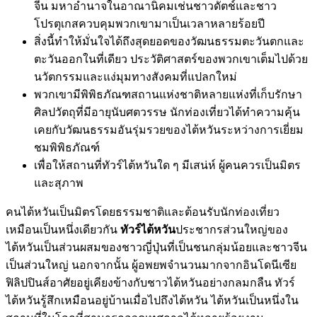
จีน มหาอำนาจในอาณานิคมเช่นชาวดัตช์และชาว
โปรตุเกสควบคุมพวกเขามาเป็นเวลาหลายร้อยปี
สิ่งนี้ทำให้มั่นใจได้ถึงสุดยอดของวัฒนธรรมตะวันตกและ
ตะวันออกในที่เดียว ประวัติศาสตร์ของพวกเขาเต็มไปด้วย
นวัตกรรมและแง่มุมทางสังคมที่แปลกใหม่
พวกเขามีพิพิธภัณฑสถานแห่งชาติหลายแห่งที่เก็บรักษา
ศิลปวัตถุที่มีอายุนับศตวรรษ นักท่องเที่ยวได้ทำความคุ้น
เคยกับวัฒนธรรมอันรุ่มรวยของไต้หวันระหว่างการเยี่ยม
ชมพิพิธภัณฑ์
เพื่อให้สถานที่ทัวร์ไต้หวันใด ๆ มีเสน่ห์ ผู้คนควรเป็นมิตร
และสุภาพ
คนไต้หวันเป็นมิตรโดยธรรมชาติและต้อนรับนักท่องเที่ยว
เหมือนเป็นหนึ่งเดียวกัน
ทัวร์ไต้หวัน
ประชากรส่วนใหญ่ของ
ไต้หวันเป็นส่วนผสมของชาวญี่ปุ่นที่เป็นชนกลุ่มน้อยและชาวจีน
เป็นส่วนใหญ่ นอกจากนั้น ผู้อพยพจำนวนมากจากอินโดนีเซีย
ฟิลิปปินส์อาศัยอยู่เคียงข้างกับชาวไต้หวันอย่างกลมกลืน ทัวร์
ไต้หวันรู้สึกเหมือนอยู่บ้านเมื่อไปถึงไต้หวัน ไต้หวันเป็นหนึ่งใน