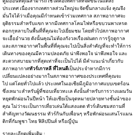
คู่มืออื่นที่คุณสามารถใช้ได้คือเทศกาลที่จัดขึ้นในแต่ละ
ประเทศ เนื่องจากเทศกาลส่วนใหญ่จะจัดขึ้นกลางแจ้ง คุณจึง
มั่นใจได้ว่าเมื่อคุณมีกำหนดเข้าร่วมเทศกาล สภาพอากาศจะ
ยุติธรรมสำหรับแขก หากมีเทศกาลโคมไฟหรือขบวนพาเหรด
ดอกกุหลาบในพื้นที่ที่คุณจะไปเยี่ยมชม โดยทั่วไปสภาพอากาศ
จะเอื้ออำนวย ดังนั้นคุณไม่ต้องกังวลเรื่องฝนตก การรู้ฤดูกาล
และสภาพอากาศในพื้นที่ที่คุณจะไปเป็นสิ่งสำคัญที่จะทำให้การ
เดินทางของคุณมีความปลอดภัย น่าพึงพอใจ น่าพึงพอใจ และ
สะดวกสบายมากที่สุดเท่าที่จะเป็นไปได้ มีคำแนะนำเกี่ยวกับ
สภาพอากาศ
ทัวร์เกาหลี ที่ไหนดี
เป็นประจำหากมีการ
เปลี่ยนแปลงอย่างมากในสภาพอากาศของประเทศที่คุณจะ
ไป แต่โดยทั่วไปแล้ว ประเทศในเอเชียมีภูมิอากาศแบบเขตร้อน
ซึ่งเหมาะสำหรับผู้ที่ชอบเที่ยวทะเล ดังนั้นสำหรับการวางแผนวัน
หยุดพักผ่อนในปีหน้า ให้เอเชียเป็นจุดหมายปลายทางชั้นนำของ
คุณ ไม่ว่าจะเป็นการเที่ยวเล่นใต้แสงแดด ทัวร์เดินชมสถานที่
สำคัญทางวัฒนธรรม ทัวร์กินกับเพื่อนๆ หรือพักผ่อนแสนโรแมน
ติกที่กัมพูชา ไทย ฟิลิปปินส์ หรือญี่ปุ่น
รายละเอียดเพิ่มเติม :