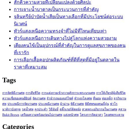
สักคิ้วความสวยที่เปลี่ยนแปลงด้วยศิลปะ
การเจาะน้ำบาดาลเป็นกระบวนการที่สำคัญ
จุลินทรีย์บำบัดน้ำเสียเป็นทางเลือกที่มีประโยชน์ต่อระบบ
นิเวศน์
ทัวร์แสงเหนือความทรงจำที่ไม่มีที่ไหนเทียบเท่า
ทัวร์แสงเหนือการเดินทางไปสู่โลกแห่งความสวยงาม
เตียงคนไข้เป็นอุปกรณ์ที่สำคัญในการดูแลสุขภาพของคน
ที่เรารัก
การเลือกเสื้อคอปกผลิตภัณฑ์ที่ดีที่สุดที่มีอยู่ในตลาดใน
ราคาที่เหมาะสม
Tags
การจัดพิธีงานศพ
การสียชีวิต
การแต่งกายเข้าถวายสักการะพระบรมศพ
การให้เกียรติผู้เสียชีวิต
ความเชื่อของคนอียิปต์
จัดงานศพ
จำนำรถมอเตอร์ไซค์
ทำบุญโลงศพ
ที่นอน
ท่อเหล็ก
ธุรกิจงาน
ศพ
ประเพณีการจัดงานศพ
ประเพณีงานศพ
ผ้าม่าน
พิธีงานศพ
พิธีศพของคนญี่ปุ่น
ฟาโร
มาติกาบังสกุล
รดน้ำศพ
ลูกประคำ
วิธีมัมมี่
สติ๊กเกอร์ติดผนัง
สวดพระอภิธรรมในงานศพ
สุสาน
Bukit Brown
เตรียมความพร้อมก่อนไปงานศพ
แต่งหน้าศพ
โครงการจิตอาสา
โลงศพกระดาษ
Categories