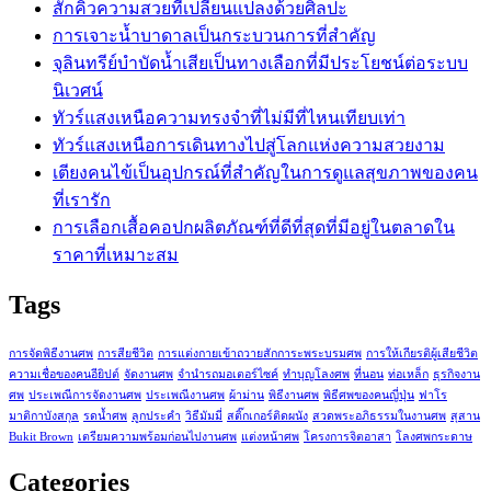
สักคิ้วความสวยที่เปลี่ยนแปลงด้วยศิลปะ
การเจาะน้ำบาดาลเป็นกระบวนการที่สำคัญ
จุลินทรีย์บำบัดน้ำเสียเป็นทางเลือกที่มีประโยชน์ต่อระบบ
นิเวศน์
ทัวร์แสงเหนือความทรงจำที่ไม่มีที่ไหนเทียบเท่า
ทัวร์แสงเหนือการเดินทางไปสู่โลกแห่งความสวยงาม
เตียงคนไข้เป็นอุปกรณ์ที่สำคัญในการดูแลสุขภาพของคน
ที่เรารัก
การเลือกเสื้อคอปกผลิตภัณฑ์ที่ดีที่สุดที่มีอยู่ในตลาดใน
ราคาที่เหมาะสม
Tags
การจัดพิธีงานศพ
การสียชีวิต
การแต่งกายเข้าถวายสักการะพระบรมศพ
การให้เกียรติผู้เสียชีวิต
ความเชื่อของคนอียิปต์
จัดงานศพ
จำนำรถมอเตอร์ไซค์
ทำบุญโลงศพ
ที่นอน
ท่อเหล็ก
ธุรกิจงาน
ศพ
ประเพณีการจัดงานศพ
ประเพณีงานศพ
ผ้าม่าน
พิธีงานศพ
พิธีศพของคนญี่ปุ่น
ฟาโร
มาติกาบังสกุล
รดน้ำศพ
ลูกประคำ
วิธีมัมมี่
สติ๊กเกอร์ติดผนัง
สวดพระอภิธรรมในงานศพ
สุสาน
Bukit Brown
เตรียมความพร้อมก่อนไปงานศพ
แต่งหน้าศพ
โครงการจิตอาสา
โลงศพกระดาษ
Categories