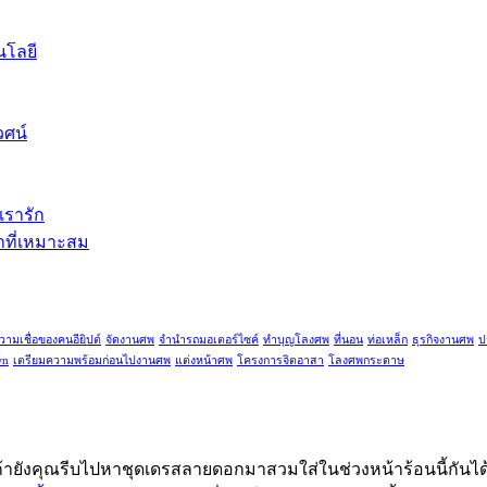
นโลยี
วศน์
เรารัก
คาที่เหมาะสม
วามเชื่อของคนอียิปต์
จัดงานศพ
จำนำรถมอเตอร์ไซค์
ทำบุญโลงศพ
ที่นอน
ท่อเหล็ก
ธุรกิจงานศพ
ป
wn
เตรียมความพร้อมก่อนไปงานศพ
แต่งหน้าศพ
โครงการจิตอาสา
โลงศพกระดาษ
้ายังคุณรีบไปหาชุดเดรสลายดอกมาสวมใส่ในช่วงหน้าร้อนนี้กันได้แล