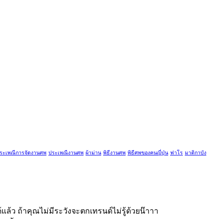
ระเพณีการจัดงานศพ
ประเพณีงานศพ
ผ้าม่าน
พิธีงานศพ
พิธีศพของคนญี่ปุ่น
ฟาโร
มาติกาบัง
้ว ถ้าคุณไม่มีระวังจะตกเทรนด์ไม่รู้ด้วยน๊าาา