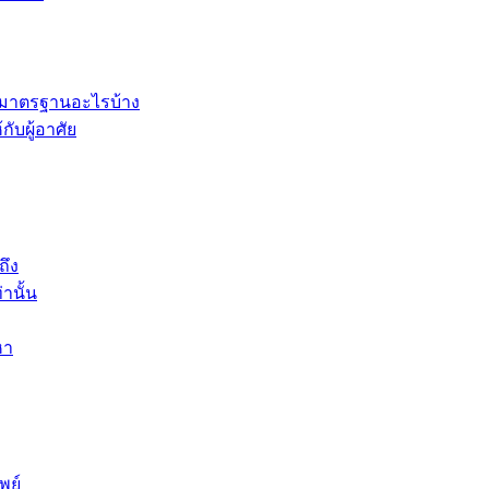
ีมาตรฐานอะไรบ้าง
บผู้อาศัย
ถึง
านั้น
หา
พย์