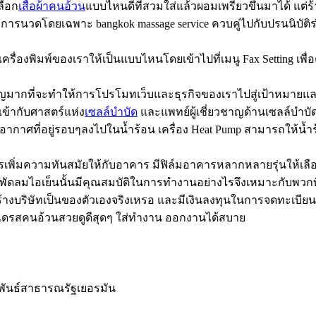
ลือก
เสื้อผ้าคนอ้วน
แบบไหนดีที่สวมใส่แล้วผอมเพรียวขึ้นมาได้ แต่ร้
ะการนวดโดยเฉพาะ bangkok massage service ควบคู่ไปกับปรนนิบั
้งเครื่องพิมพ์ของเราให้เป็นแบบไหนโดยเข้าไปที่เมนู Fax Setting เ
ัญมากที่จะทำให้การโปรโมทเว็บและธุรกิจของเราไปสู่เป้าหมาย
้ากับศาสตร์แห่ง
เซลล์บำบัด
และแพทย์ผู้เชี่ยวชาญด้านเซลล์บำบ
กาศที่อยู่รอบๆลงไปในน้ำร้อน เครื่อง Heat Pump สามารถให้น้
เพิ่มความทันสมัยให้กับอาคาร มีฟิล์มอาคารหลากหลายรุ่นให้เลื
้วพัดลมไอเย็นนั้นมีคุณสมบัติในการทำงานอย่างไรจึงเหมาะกับพวกที่
้างบริษัทเป็นของตัวเองจริงเหรอ และมีเงินลงทุนในการจดทะเบียนบ
แบบเดรสคนอ้วนสวยดูดีสุดๆ ใส่ทำงาน ออกงานได้สบาย
พันธ์สาธารณรัฐเยอรมัน