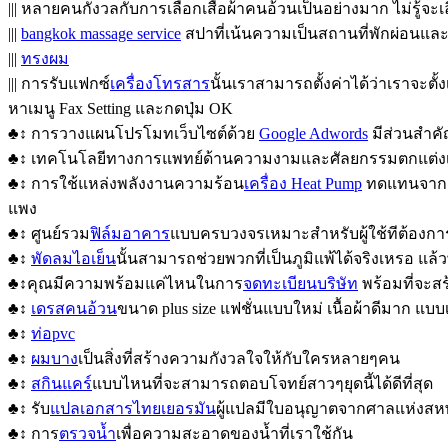
||| หลายคนกังวลกับการเลือกเสื้อผ้าคนอ้วนเป็นอย่างมาก ไม่รู้จะเ
|||
bangkok massage service
สปาที่เน้นความเป็นสถานที่พักผ่อนแล
|||
ทรงผม
||| การรับแฟกซ์
เครื่องโทรสาร
นั้นเราสามารถตั้งค่าได้ว่าเราจะตั
หาเมนู Fax Setting และกดปุ่ม OK
♣↕ การวางแผนโปรโมทเว็บไซต์ด้วย
Google Adwords
มีส่วนสำค
♣↕ เทคโนโลยีทางการแพทย์ด้านความงามและศัลยกรรมตกแต่งเข
♣↕ การใช้แหล่งพลังงานความร้อน
เครื่อง Heat Pump
ทดแทนจากอา
แพง
♣↕ ศูนย์รวม
ฟิล์มอาคาร
แบบครบวงจรเหมาะสำหรับผู้ใช้ทีต้องการ
♣↕
พัดลมไอเย็น
นั้นสามารถช่วยพวกที่เป็นภูมิแพ้ได้จริงเหรอ แล
♣↕คุณมีความพร้อมแค่ไหนในการ
จดทะเบียนบริษัท
พร้อมที่จะสร
♣↕
เดรสคนอ้วน
ขนาด plus size แฟชั่นแบบใหม่ เนื้อผ้าดีมาก 
♣↕
ท่อpvc
♣↕
ผมบาง
เป็นสิ่งที่สร้างความกังวลใจให้กับใครหลายๆคน
♣↕
สกินแคร์
แบบไหนที่จะสามารถตอบโจทย์สาวๆยุดนี้ได้ดีที่สุด
♣↕ รับ
แปลเอกสารไทยเยอรมัน
ผู้แปลมีใบอนุญาตจากศาลแห่งสห
♣↕ การ
ตรวจน้ำ
เพื่อความสะอาดของน้ำที่เราใช้กัน