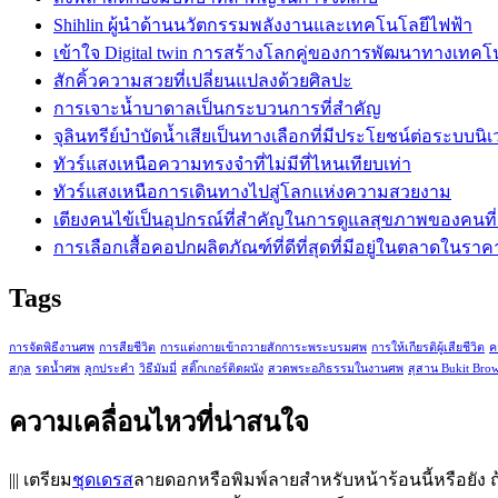
Shihlin ผู้นำด้านนวัตกรรมพลังงานและเทคโนโลยีไฟฟ้า
เข้าใจ Digital twin การสร้างโลกคู่ของการพัฒนาทางเทคโ
สักคิ้วความสวยที่เปลี่ยนแปลงด้วยศิลปะ
การเจาะน้ำบาดาลเป็นกระบวนการที่สำคัญ
จุลินทรีย์บำบัดน้ำเสียเป็นทางเลือกที่มีประโยชน์ต่อระบบนิเ
ทัวร์แสงเหนือความทรงจำที่ไม่มีที่ไหนเทียบเท่า
ทัวร์แสงเหนือการเดินทางไปสู่โลกแห่งความสวยงาม
เตียงคนไข้เป็นอุปกรณ์ที่สำคัญในการดูแลสุขภาพของคนที่
การเลือกเสื้อคอปกผลิตภัณฑ์ที่ดีที่สุดที่มีอยู่ในตลาดในรา
Tags
การจัดพิธีงานศพ
การสียชีวิต
การแต่งกายเข้าถวายสักการะพระบรมศพ
การให้เกียรติผู้เสียชีวิต
ค
สกุล
รดน้ำศพ
ลูกประคำ
วิธีมัมมี่
สติ๊กเกอร์ติดผนัง
สวดพระอภิธรรมในงานศพ
สุสาน Bukit Bro
ความเคลื่อนไหวที่น่าสนใจ
||| เตรียม
ชุดเดรส
ลายดอกหรือพิมพ์ลายสำหรับหน้าร้อนนี้หรือยัง ถ