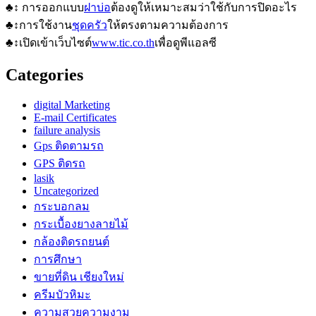
♣↕ การออกแบบ
ฝาบ่อ
ต้องดูให้เหมาะสมว่าใช้กับการปิดอะไร
♣↕การใช้งาน
ชุดครัว
ให้ตรงตามความต้องการ
♣↕เปิดเข้าเว็บไซต์
www.tic.co.th
เพื่อดูพีแอลซี
Categories
digital Marketing
E-mail Certificates
failure analysis
Gps ติดตามรถ
GPS ติดรถ
lasik
Uncategorized
กระบอกลม
กระเบื้องยางลายไม้
กล้องติดรถยนต์
การศึกษา
ขายที่ดิน เชียงใหม่
ครีมบัวหิมะ
ความสวยความงาม