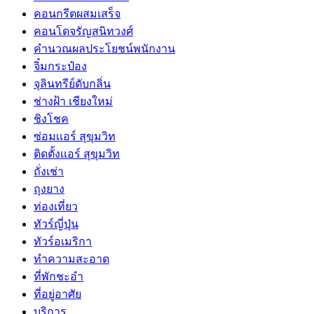
คอนกรีตผสมเสร็จ
คอนโดจรัญสนิทวงศ์
คำนวณผลประโยชน์พนักงาน
จิ๋มกระป๋อง
จุลินทรีย์ดับกลิ่น
ช่างฝ้า เชียงใหม่
ชิงโชค
ซ่อมเเอร์ สุขุมวิท
ติดตั้งเเอร์ สุขุมวิท
ถั่งเช่า
ถุงยาง
ท่องเที่ยว
ทัวร์ญี่ปุ่น
ทัวร์อเมริกา
ทำความสะอาด
ที่พักชะอำ
ที่อยู่อาศัย
บริการ