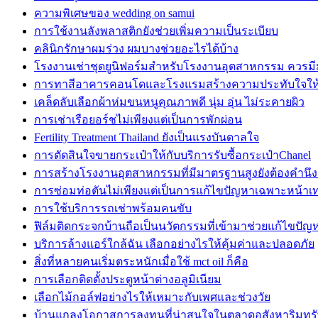
ความพิเศษของ wedding on samui
การใช้งานลังพลาสติกยังช่วยเพิ่มความเป็นระเบียบ
คลินิกรักษาผมร่วง ผมบางช่วยอะไรได้บ้าง
โรงงานเช่าชุดยูนิฟอร์มสำหรับโรงงานอุตสาหกรรม ควรม
การทาสีอาคารคอนโดและโรงแรมสร้างความประทับใจให้กั
เคล็ดลับเลือกผ้าห่มขนหนูคุณภาพดี นุ่ม อุ่น ไม่ระคายผิว
การเช่าเรือยอร์ชไม่เพียงแต่เป็นการพักผ่อน
Fertility Treatment Thailand ยังเป็นแรงบันดาลใจ
การตัดสินใจขายกระเป๋าให้กับบริการรับซื้อกระเป๋าChanel
การสร้างโรงงานอุตสาหกรรมที่มีมาตรฐานสูงยังต้องคำนึง
การซ่อมท่อตันไม่เพียงแต่เป็นการแก้ไขปัญหาเฉพาะหน้าเท่
การใช้บริการรถเช่าพร้อมคนขับ
ฟิล์มติดกระจกบ้านถือเป็นนวัตกรรมที่เข้ามาช่วยแก้ไขปัญ
บริการล้างแอร์ใกล้ฉัน เลือกอย่างไรให้คุ้มค่าและปลอดภัย
สิ่งที่หลายคนเริ่มตระหนักเมื่อใช้ mct oil ก็คือ
การเลือกติดตั้งประตูหน้าต่างอลูมิเนียม
เลือกไม้กอล์ฟอย่างไรให้เหมาะกับเพศและช่วงวัย
บ้านแกลงโอกาสการลงทุนที่น่าสนใจในตลาดอสังหาริมทรั