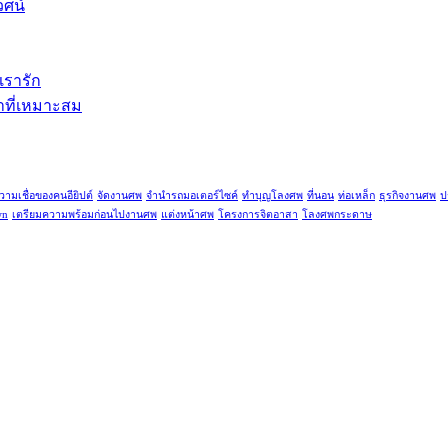
วศน์
เรารัก
คาที่เหมาะสม
วามเชื่อของคนอียิปต์
จัดงานศพ
จำนำรถมอเตอร์ไซค์
ทำบุญโลงศพ
ที่นอน
ท่อเหล็ก
ธุรกิจงานศพ
ป
wn
เตรียมความพร้อมก่อนไปงานศพ
แต่งหน้าศพ
โครงการจิตอาสา
โลงศพกระดาษ