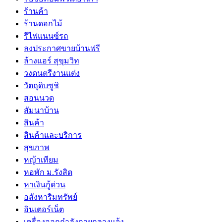
ร้านค้า
ร้านดอกไม้
รีไฟแนนซ์รถ
ลงประกาศขายบ้านฟรี
ล้างแอร์ สุขุมวิท
วงดนตรีงานแต่ง
วัตถุดิบซูชิ
สอนนวด
สัมนาบ้าน
สินค้า
สินค้าและบริการ
สุขภาพ
หญ้าเทียม
หอพัก ม.รังสิต
หาเงินกู้ด่วน
อสังหาริมทรัพย์
อินเตอร์เน็ต
เครื่องออกกำลังกายกลางแจ้ง