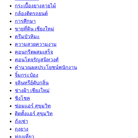
กระเบื้องยางลายไม้
กล้องติดรถยนต์
การศึกษา
ขายที่ดิน เชียงใหม่
ครีมบัวหิมะ
ความสวยความงาม
คอนกรีตผสมเสร็จ
คอนโดจรัญสนิทวงศ์
คำนวณผลประโยชน์พนักงาน
จิ๋มกระป๋อง
จุลินทรีย์ดับกลิ่น
ช่างฝ้า เชียงใหม่
ชิงโชค
ซ่อมเเอร์ สุขุมวิท
ติดตั้งเเอร์ สุขุมวิท
ถั่งเช่า
ถุงยาง
ท่องเที่ยว