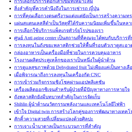
การเลือกบริการตอกเสาเข็มที่เหมาะสม
สิ่งสำคัญที่ควรคำนึงถึงในการเช่ารถ ญี่ปุ่น
การที่คุณเลือกวงดนตรีงานแต่งแต่ยังเป็นการสร้างความทรงจ
แผ่นสแตนเลสสีดำเป็นวัสดุที่ได้รับความนิยมเพิ่มขึ้นในหล
การเลือกใช้บริการแพ็คเกจทัวร์ยุโรปของเรา
ศูนย์ Anti aging center เป็นสถานที่ที่คุณจะได้พบกับบริการที
การลงทุนในถังขยะพลาสติกช่วยให้พื้นที่รอบตัวเราดูสะอาด
กล่องอาหารเป็นเครื่องมือที่ช่วยในการควบคุมอาหาร
โรงงานผลิตประตูเหล็กของเราเป็นหนึ่งในผู้นำด้าน
การดูแลสุขภาพด้วย Dehydrated fruit ไม่เพียงแค่เป็นทางเลือก
เมื่อพิจารณาถึงการลงทุนในเครื่องกัด CNC
การเข้าร่วมกิจกรรมชิงโชคผ่านแอปพลิเคชัน
เครื่องผลิตออกซิเจนสำหรับผู้ป่วยที่มีปัญหาทางการหายใจ
ถังพลาสติกยังมีบทบาทสำคัญในการจัดเก็บ
Shihlin ผู้นำด้านนวัตกรรมพลังงานและเทคโนโลยีไฟฟ้า
เข้าใจ Digital twin การสร้างโลกคู่ของการพัฒนาทางเทคโ
สักคิ้วความสวยที่เปลี่ยนแปลงด้วยศิลปะ
การเจาะน้ำบาดาลเป็นกระบวนการที่สำคัญ