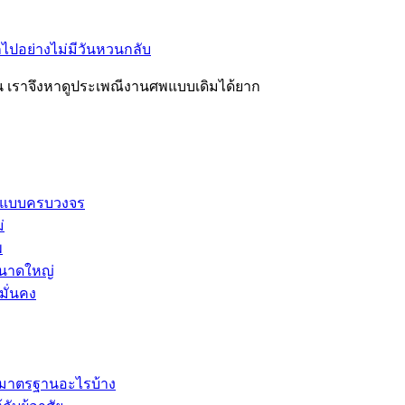
ปอย่างไม่มีวันหวนกลับ
อน เราจึงหาดูประเพณีงานศพแบบเดิมได้ยาก
ี่ยวแบบครบวงจร
่
พ
ขนาดใหญ่
มั่นคง
ีมาตรฐานอะไรบ้าง