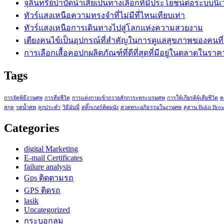
จุลินทรีย์บำบัดน้ำเสียเป็นทางเลือกที่มีประโยชน์ต่อระบบนิเ
ทัวร์แสงเหนือความทรงจำที่ไม่มีที่ไหนเทียบเท่า
ทัวร์แสงเหนือการเดินทางไปสู่โลกแห่งความสวยงาม
เตียงคนไข้เป็นอุปกรณ์ที่สำคัญในการดูแลสุขภาพของคนที่
การเลือกเสื้อคอปกผลิตภัณฑ์ที่ดีที่สุดที่มีอยู่ในตลาดในรา
Tags
การจัดพิธีงานศพ
การสียชีวิต
การแต่งกายเข้าถวายสักการะพระบรมศพ
การให้เกียรติผู้เสียชีวิต
ค
สกุล
รดน้ำศพ
ลูกประคำ
วิธีมัมมี่
สติ๊กเกอร์ติดผนัง
สวดพระอภิธรรมในงานศพ
สุสาน Bukit Bro
Categories
digital Marketing
E-mail Certificates
failure analysis
Gps ติดตามรถ
GPS ติดรถ
lasik
Uncategorized
กระบอกลม