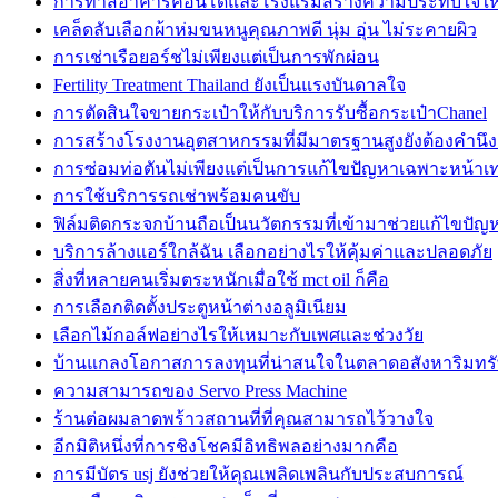
การทาสีอาคารคอนโดและโรงแรมสร้างความประทับใจให้กั
เคล็ดลับเลือกผ้าห่มขนหนูคุณภาพดี นุ่ม อุ่น ไม่ระคายผิว
การเช่าเรือยอร์ชไม่เพียงแต่เป็นการพักผ่อน
Fertility Treatment Thailand ยังเป็นแรงบันดาลใจ
การตัดสินใจขายกระเป๋าให้กับบริการรับซื้อกระเป๋าChanel
การสร้างโรงงานอุตสาหกรรมที่มีมาตรฐานสูงยังต้องคำนึง
การซ่อมท่อตันไม่เพียงแต่เป็นการแก้ไขปัญหาเฉพาะหน้าเท่
การใช้บริการรถเช่าพร้อมคนขับ
ฟิล์มติดกระจกบ้านถือเป็นนวัตกรรมที่เข้ามาช่วยแก้ไขปัญ
บริการล้างแอร์ใกล้ฉัน เลือกอย่างไรให้คุ้มค่าและปลอดภัย
สิ่งที่หลายคนเริ่มตระหนักเมื่อใช้ mct oil ก็คือ
การเลือกติดตั้งประตูหน้าต่างอลูมิเนียม
เลือกไม้กอล์ฟอย่างไรให้เหมาะกับเพศและช่วงวัย
บ้านแกลงโอกาสการลงทุนที่น่าสนใจในตลาดอสังหาริมทรั
ความสามารถของ Servo Press Machine
ร้านต่อผมลาดพร้าวสถานที่ที่คุณสามารถไว้วางใจ
อีกมิติหนึ่งที่การชิงโชคมีอิทธิพลอย่างมากคือ
การมีบัตร usj ยังช่วยให้คุณเพลิดเพลินกับประสบการณ์