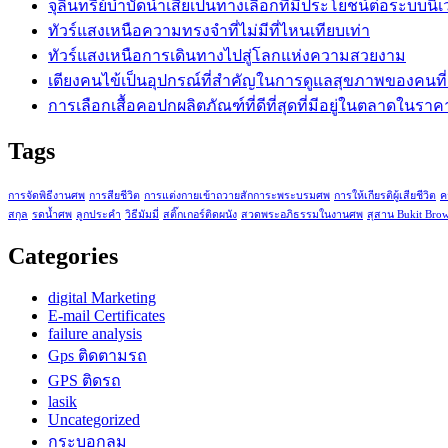
จุลินทรีย์บำบัดน้ำเสียเป็นทางเลือกที่มีประโยชน์ต่อระบบนิเ
ทัวร์แสงเหนือความทรงจำที่ไม่มีที่ไหนเทียบเท่า
ทัวร์แสงเหนือการเดินทางไปสู่โลกแห่งความสวยงาม
เตียงคนไข้เป็นอุปกรณ์ที่สำคัญในการดูแลสุขภาพของคนที่
การเลือกเสื้อคอปกผลิตภัณฑ์ที่ดีที่สุดที่มีอยู่ในตลาดในรา
Tags
การจัดพิธีงานศพ
การสียชีวิต
การแต่งกายเข้าถวายสักการะพระบรมศพ
การให้เกียรติผู้เสียชีวิต
ค
สกุล
รดน้ำศพ
ลูกประคำ
วิธีมัมมี่
สติ๊กเกอร์ติดผนัง
สวดพระอภิธรรมในงานศพ
สุสาน Bukit Bro
Categories
digital Marketing
E-mail Certificates
failure analysis
Gps ติดตามรถ
GPS ติดรถ
lasik
Uncategorized
กระบอกลม