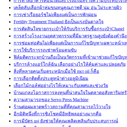
การทาสีอาคารคอนโดและโรงแรมสร้างความประทับใจให้กั
เคล็ดลับเลือกผ้าห่มขนหนูคุณภาพดี นุ่ม อุ่น ไม่ระคายผิว
การเช่าเรือยอร์ชไม่เพียงแต่เป็นการพักผ่อน
Fertility Treatment Thailand ยังเป็นแรงบันดาลใจ
การตัดสินใจขายกระเป๋าให้กับบริการรับซื้อกระเป๋าChanel
การสร้างโรงงานอุตสาหกรรมที่มีมาตรฐานสูงยังต้องคำนึง
การซ่อมท่อตันไม่เพียงแต่เป็นการแก้ไขปัญหาเฉพาะหน้าเท่
การใช้บริการรถเช่าพร้อมคนขับ
ฟิล์มติดกระจกบ้านถือเป็นนวัตกรรมที่เข้ามาช่วยแก้ไขปัญ
บริการล้างแอร์ใกล้ฉัน เลือกอย่างไรให้คุ้มค่าและปลอดภัย
สิ่งที่หลายคนเริ่มตระหนักเมื่อใช้ mct oil ก็คือ
การเลือกติดตั้งประตูหน้าต่างอลูมิเนียม
เลือกไม้กอล์ฟอย่างไรให้เหมาะกับเพศและช่วงวัย
บ้านแกลงโอกาสการลงทุนที่น่าสนใจในตลาดอสังหาริมทรั
ความสามารถของ Servo Press Machine
ร้านต่อผมลาดพร้าวสถานที่ที่คุณสามารถไว้วางใจ
อีกมิติหนึ่งที่การชิงโชคมีอิทธิพลอย่างมากคือ
การมีบัตร usj ยังช่วยให้คุณเพลิดเพลินกับประสบการณ์