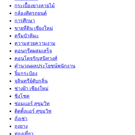
กระเบื้องยางลายไม้
กล้องติดรถยนต์
การศึกษา
ขายที่ดิน เชียงใหม่
ครีมบัวหิมะ
ความสวยความงาม
คอนกรีตผสมเสร็จ
คอนโดจรัญสนิทวงศ์
คำนวณผลประโยชน์พนักงาน
จิ๋มกระป๋อง
จุลินทรีย์ดับกลิ่น
ช่างฝ้า เชียงใหม่
ชิงโชค
ซ่อมเเอร์ สุขุมวิท
ติดตั้งเเอร์ สุขุมวิท
ถั่งเช่า
ถุงยาง
ท่องเที่ยว