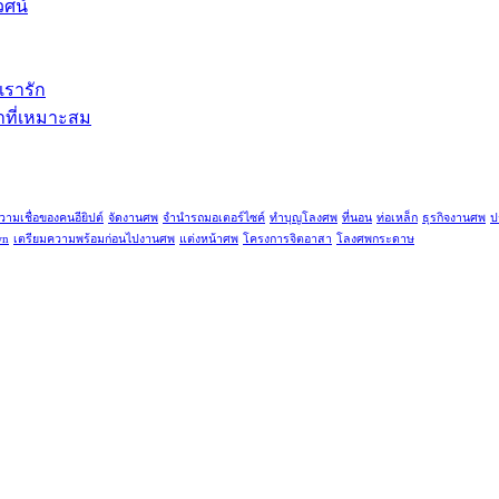
วศน์
เรารัก
คาที่เหมาะสม
วามเชื่อของคนอียิปต์
จัดงานศพ
จำนำรถมอเตอร์ไซค์
ทำบุญโลงศพ
ที่นอน
ท่อเหล็ก
ธุรกิจงานศพ
ป
wn
เตรียมความพร้อมก่อนไปงานศพ
แต่งหน้าศพ
โครงการจิตอาสา
โลงศพกระดาษ