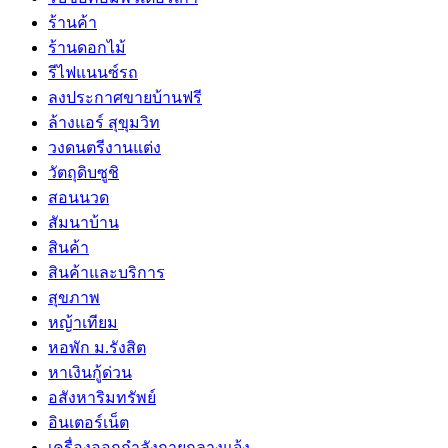
ร้านค้า
ร้านดอกไม้
รีไฟแนนซ์รถ
ลงประกาศขายบ้านฟรี
ล้างแอร์ สุขุมวิท
วงดนตรีงานแต่ง
วัตถุดิบซูชิ
สอนนวด
สัมนาบ้าน
สินค้า
สินค้าและบริการ
สุขภาพ
หญ้าเทียม
หอพัก ม.รังสิต
หาเงินกู้ด่วน
อสังหาริมทรัพย์
อินเตอร์เน็ต
เครื่องออกกำลังกายกลางแจ้ง