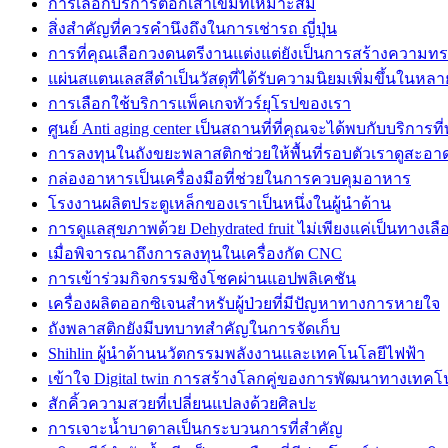
การเลือกบริการตอกเสาเข็มที่เหมาะสม
สิ่งสำคัญที่ควรคำนึงถึงในการเช่ารถ ญี่ปุ่น
การที่คุณเลือกวงดนตรีงานแต่งแต่ยังเป็นการสร้างความทรงจ
แผ่นสแตนเลสสีดำเป็นวัสดุที่ได้รับความนิยมเพิ่มขึ้นในหล
การเลือกใช้บริการแพ็คเกจทัวร์ยุโรปของเรา
ศูนย์ Anti aging center เป็นสถานที่ที่คุณจะได้พบกับบริการที
การลงทุนในถังขยะพลาสติกช่วยให้พื้นที่รอบตัวเราดูสะอาด
กล่องอาหารเป็นเครื่องมือที่ช่วยในการควบคุมอาหาร
โรงงานผลิตประตูเหล็กของเราเป็นหนึ่งในผู้นำด้าน
การดูแลสุขภาพด้วย Dehydrated fruit ไม่เพียงแค่เป็นทางเลือก
เมื่อพิจารณาถึงการลงทุนในเครื่องกัด CNC
การเข้าร่วมกิจกรรมชิงโชคผ่านแอปพลิเคชัน
เครื่องผลิตออกซิเจนสำหรับผู้ป่วยที่มีปัญหาทางการหายใจ
ถังพลาสติกยังมีบทบาทสำคัญในการจัดเก็บ
Shihlin ผู้นำด้านนวัตกรรมพลังงานและเทคโนโลยีไฟฟ้า
เข้าใจ Digital twin การสร้างโลกคู่ของการพัฒนาทางเทคโ
สักคิ้วความสวยที่เปลี่ยนแปลงด้วยศิลปะ
การเจาะน้ำบาดาลเป็นกระบวนการที่สำคัญ