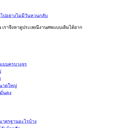
ปอย่างไม่มีวันหวนกลับ
อน เราจึงหาดูประเพณีงานศพแบบเดิมได้ยาก
ี่ยวแบบครบวงจร
่
พ
ขนาดใหญ่
มั่นคง
ีมาตรฐานอะไรบ้าง